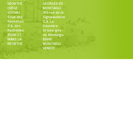
RÉORTHE
GEORGES-DE-
(SIÈGE
MONTAIGU
SOCIAL)
310 rue de la
5 rue des
Signeauderie
Rochettes
Z.A. La
Z.A. des
Daunière
Rochettes
St Georges
85590 ST
de Montaigu
MARS LA
85600
RÉORTHE
MONTAIGU
VENDEE