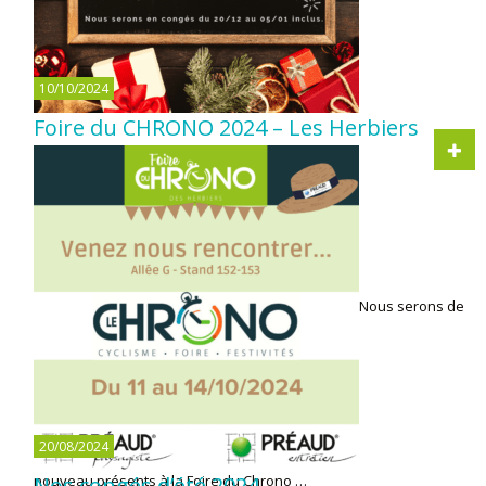
10/10/2024
Foire du CHRONO 2024 – Les Herbiers
Nous serons de
20/08/2024
nouveau présents à la Foire du Chrono …
Nos congés d’été 2024