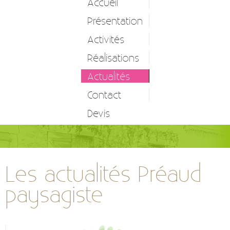
Accueil
Présentation
Activités
Réalisations
Entretien d’espaces verts
Actualités
Création et réalisation
Contact
Etude et conception
Devis
Autres prestations
Les actualités Préaud
paysagiste