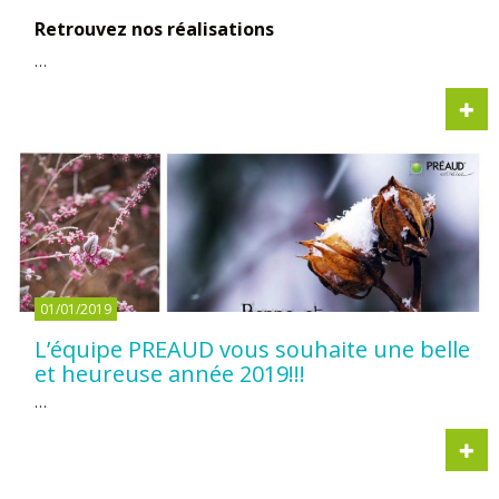
Retrouvez nos réalisations
ici
…
01/01/2019
L’équipe PREAUD vous souhaite une belle
et heureuse année 2019!!!
…