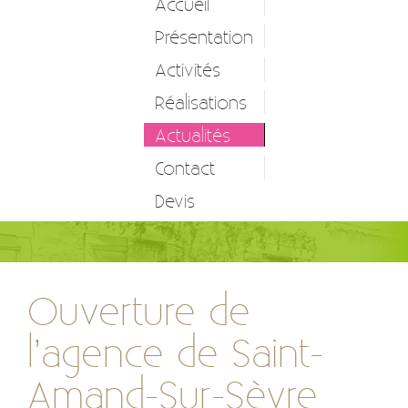
Accueil
Présentation
Activités
Réalisations
Entretien d’espaces verts
Actualités
Création et réalisation
Contact
Etude et conception
Devis
Autres prestations
Ouverture de
l’agence de Saint-
Amand-Sur-Sèvre