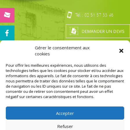
Tél. :
02 51 57 33 46
DEMANDER UN DEVIS
Gérer le consentement aux
cookies
Nos Certifications
LA GARANTIE DE PRESTATION DE QUALITÉ
Pour offrir les meilleures expériences, nous utilisons des
technologies telles que les cookies pour stocker et/ou accéder aux
MENTIONS LÉGALES
informations des appareils. Le fait de consentir à ces technologies
nous permettra de traiter des données telles que le comportement
de navigation ou les ID uniques sur ce site. Le fait de ne pas
AGENCE DE
AGENCE DE
consentir ou de retirer son consentement peut avoir un effet
ST-MARS-LA-
ST-
négatif sur certaines caractéristiques et fonctions.
RÉORTHE
GEORGES-DE-
(SIÈGE
MONTAIGU
SOCIAL)
310 rue de la
5 rue des
Signeauderie
Accepter
Rochettes
Z.A. La
Z.A. des
Daunière
Rochettes
St Georges
Refuser
85590 ST
de Montaigu