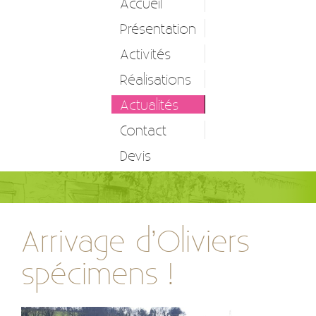
Accueil
Présentation
Activités
Réalisations
Entretien d’espaces verts
Actualités
Création et réalisation
Contact
Etude et conception
Devis
Autres prestations
Arrivage d’Oliviers
spécimens !