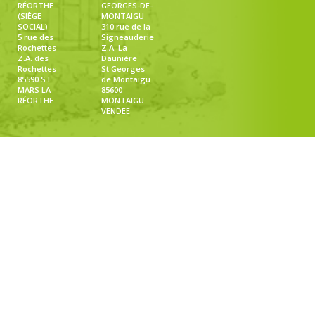
RÉORTHE
GEORGES-DE-
(SIÈGE
MONTAIGU
SOCIAL)
310 rue de la
5 rue des
Signeauderie
Rochettes
Z.A. La
Z.A. des
Daunière
Rochettes
St Georges
85590 ST
de Montaigu
MARS LA
85600
RÉORTHE
MONTAIGU
VENDEE