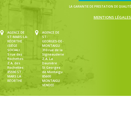
LA GARANTIE DE PRESTATION DE QUALITÉ
MENTIONS LÉGALES
AGENCE DE
AGENCE DE
ST-MARS-LA-
ST-
RÉORTHE
GEORGES-DE-
(SIÈGE
MONTAIGU
SOCIAL)
310 rue de la
5 rue des
Signeauderie
Rochettes
Z.A. La
Z.A. des
Daunière
Rochettes
St Georges
85590 ST
de Montaigu
MARS LA
85600
RÉORTHE
MONTAIGU
VENDEE