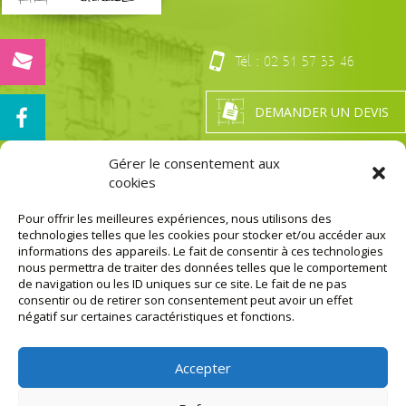
Tél. :
02 51 57 33 46
DEMANDER UN DEVIS
Gérer le consentement aux
cookies
Nos Certifications
LA GARANTIE DE PRESTATION DE QUALITÉ
Pour offrir les meilleures expériences, nous utilisons des
technologies telles que les cookies pour stocker et/ou accéder aux
MENTIONS LÉGALES
informations des appareils. Le fait de consentir à ces technologies
nous permettra de traiter des données telles que le comportement
de navigation ou les ID uniques sur ce site. Le fait de ne pas
AGENCE DE
AGENCE DE
consentir ou de retirer son consentement peut avoir un effet
ST-MARS-LA-
ST-
négatif sur certaines caractéristiques et fonctions.
RÉORTHE
GEORGES-DE-
(SIÈGE
MONTAIGU
SOCIAL)
310 rue de la
5 rue des
Signeauderie
Accepter
Rochettes
Z.A. La
Z.A. des
Daunière
Rochettes
St Georges