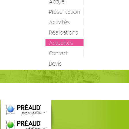
Accueil
Présentation
Activités
Réalisations
Entretien d’espaces verts
Actualités
Création et réalisation
Contact
Etude et conception
Devis
Autres prestations