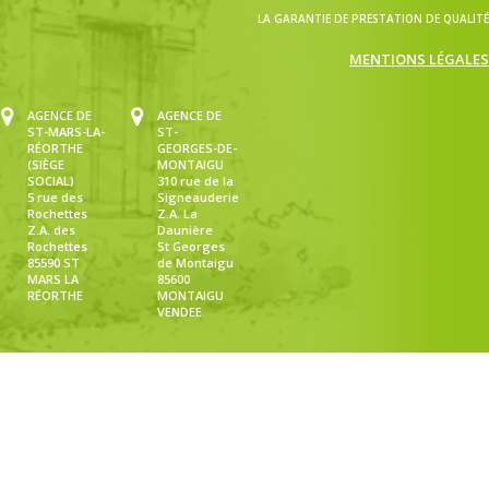
LA GARANTIE DE PRESTATION DE QUALITÉ
MENTIONS LÉGALES
AGENCE DE
AGENCE DE
ST-MARS-LA-
ST-
RÉORTHE
GEORGES-DE-
(SIÈGE
MONTAIGU
SOCIAL)
310 rue de la
5 rue des
Signeauderie
Rochettes
Z.A. La
Z.A. des
Daunière
Rochettes
St Georges
85590 ST
de Montaigu
MARS LA
85600
RÉORTHE
MONTAIGU
VENDEE