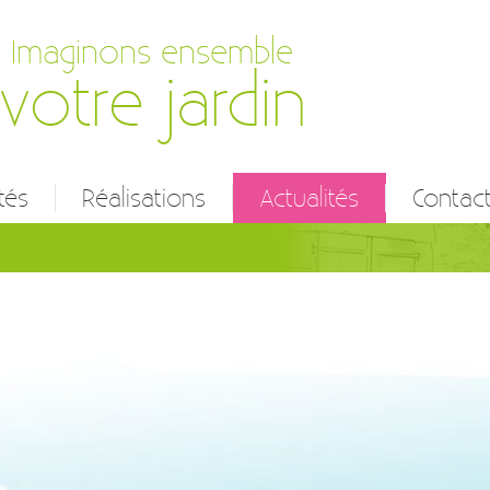
Imaginons ensemble
votre jardin
tés
Réalisations
Actualités
Contac
ien d’espaces verts
n et réalisation
et conception
 prestations