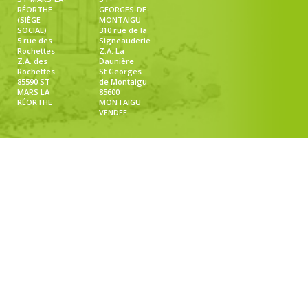
RÉORTHE
GEORGES-DE-
(SIÈGE
MONTAIGU
SOCIAL)
310 rue de la
5 rue des
Signeauderie
Rochettes
Z.A. La
Z.A. des
Daunière
Rochettes
St Georges
85590 ST
de Montaigu
MARS LA
85600
RÉORTHE
MONTAIGU
VENDEE