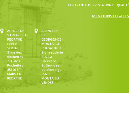
LA GARANTIE DE PRESTATION DE QUALITÉ
MENTIONS LÉGALES
AGENCE DE
AGENCE DE
ST-MARS-LA-
ST-
RÉORTHE
GEORGES-DE-
(SIÈGE
MONTAIGU
SOCIAL)
310 rue de la
5 rue des
Signeauderie
Rochettes
Z.A. La
Z.A. des
Daunière
Rochettes
St Georges
85590 ST
de Montaigu
MARS LA
85600
RÉORTHE
MONTAIGU
VENDEE