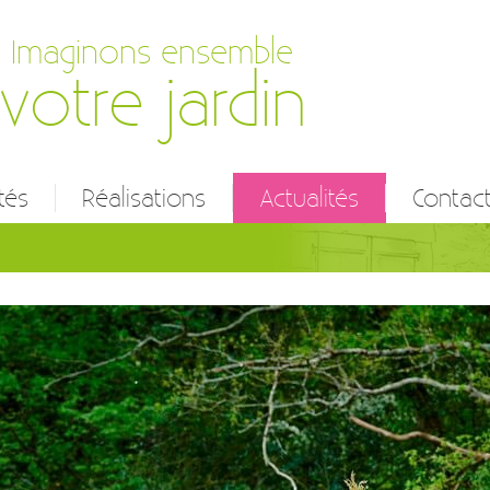
Imaginons ensemble
votre jardin
tés
Réalisations
Actualités
Contac
ien d’espaces verts
n et réalisation
et conception
 prestations