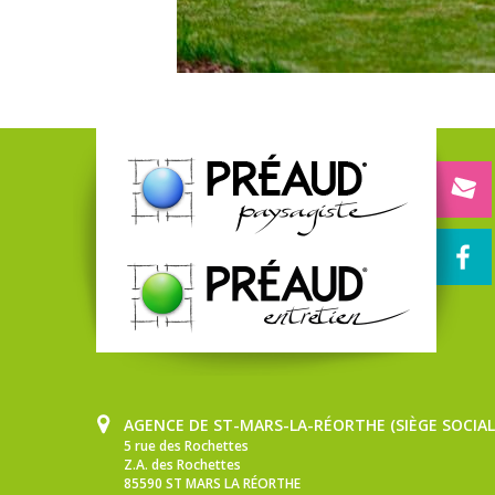
AGENCE DE ST-MARS-LA-RÉORTHE (SIÈGE SOCIAL
5 rue des Rochettes
Z.A. des Rochettes
85590 ST MARS LA RÉORTHE