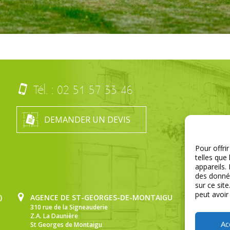
Tél. :
02 51 57 33 46
DEMANDER UN DEVIS
Pour offri
telles que
appareils.
des donnée
sur ce sit
peut avoir
)
AGENCE DE ST-GEORGES-DE-MONTAIGU
310 rue de la Signeauderie
Z.A. La Daunière
Ac
St Georges de Montaigu