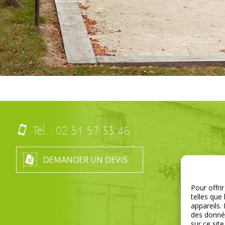
Tél. :
02 51 57 33 46
DEMANDER UN DEVIS
Pour offri
telles que
appareils.
des donnée
sur ce sit