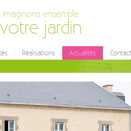
Imaginons ensemble
votre jardin
tés
Réalisations
Actualités
Contac
ien d’espaces verts
n et réalisation
et conception
 prestations