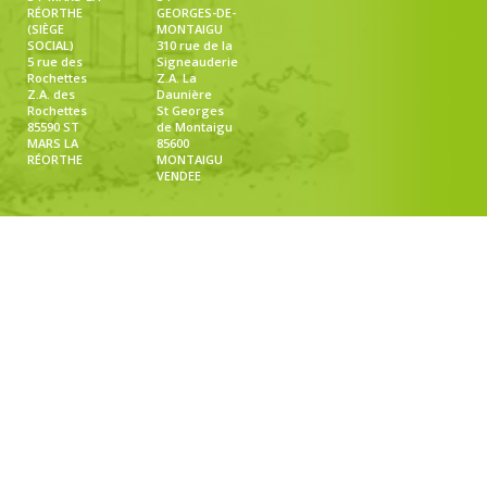
RÉORTHE
GEORGES-DE-
(SIÈGE
MONTAIGU
SOCIAL)
310 rue de la
5 rue des
Signeauderie
Rochettes
Z.A. La
Z.A. des
Daunière
Rochettes
St Georges
85590 ST
de Montaigu
MARS LA
85600
RÉORTHE
MONTAIGU
VENDEE