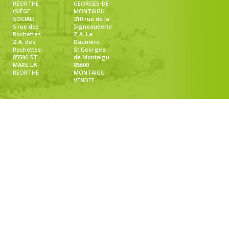
RÉORTHE
GEORGES-DE-
(SIÈGE
MONTAIGU
SOCIAL)
310 rue de la
5 rue des
Signeauderie
Rochettes
Z.A. La
Z.A. des
Daunière
Rochettes
St Georges
85590 ST
de Montaigu
MARS LA
85600
RÉORTHE
MONTAIGU
VENDEE