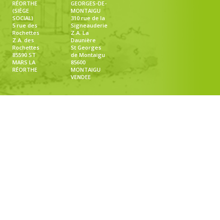
RÉORTHE
GEORGES-DE-
(SIÈGE
MONTAIGU
SOCIAL)
310 rue de la
5 rue des
Signeauderie
Rochettes
Z.A. La
Z.A. des
Daunière
Rochettes
St Georges
85590 ST
de Montaigu
MARS LA
85600
RÉORTHE
MONTAIGU
VENDEE