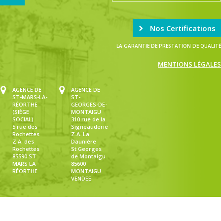
Nos Certifications
LA GARANTIE DE PRESTATION DE QUALITÉ
MENTIONS LÉGALES
AGENCE DE
AGENCE DE
ST-MARS-LA-
ST-
RÉORTHE
GEORGES-DE-
(SIÈGE
MONTAIGU
SOCIAL)
310 rue de la
5 rue des
Signeauderie
Rochettes
Z.A. La
Z.A. des
Daunière
Rochettes
St Georges
85590 ST
de Montaigu
MARS LA
85600
RÉORTHE
MONTAIGU
VENDEE