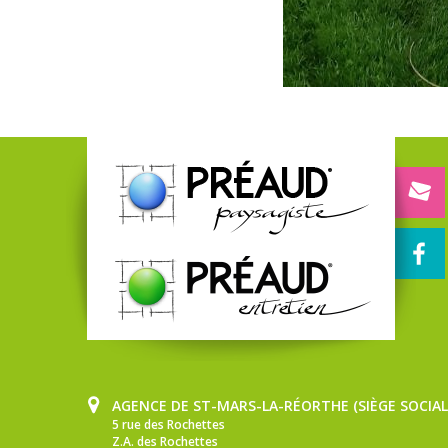
AGENCE DE ST-MARS-LA-RÉORTHE (SIÈGE SOCIAL
5 rue des Rochettes
Z.A. des Rochettes