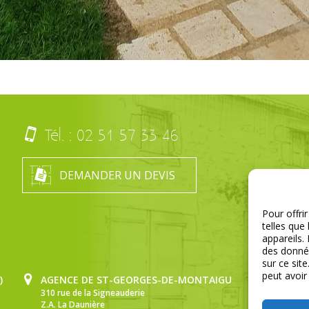
Tél. :
02 51 57 33 46
DEMANDER UN DEVIS
Pour offri
telles que
appareils.
des donnée
sur ce sit
peut avoir
)
AGENCE DE ST-GEORGES-DE-MONTAIGU
310 rue de la Signeauderie
Z.A. La Daunière