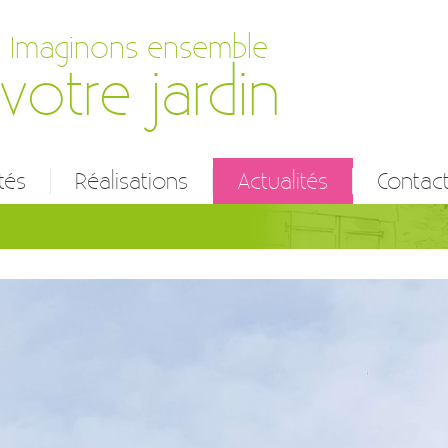
Imaginons ensemble
votre jardin
tés
Réalisations
Actualités
Contac
ien d’espaces verts
n et réalisation
et conception
 prestations