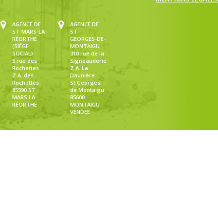
AGENCE DE
AGENCE DE
ST-MARS-LA-
ST-
RÉORTHE
GEORGES-DE-
(SIÈGE
MONTAIGU
SOCIAL)
310 rue de la
5 rue des
Signeauderie
Rochettes
Z.A. La
Z.A. des
Daunière
Rochettes
St Georges
85590 ST
de Montaigu
MARS LA
85600
RÉORTHE
MONTAIGU
VENDEE