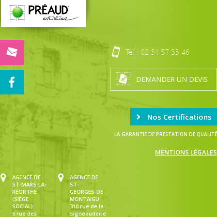
Tél. :
02 51 57 33 46
DEMANDER UN DEVIS
Nos Certifications
LA GARANTIE DE PRESTATION DE QUALITÉ
MENTIONS LÉGALES
AGENCE DE
AGENCE DE
ST-MARS-LA-
ST-
RÉORTHE
GEORGES-DE-
(SIÈGE
MONTAIGU
SOCIAL)
310 rue de la
5 rue des
Signeauderie