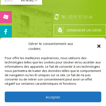
Tél. :
02 51 57 33 46
DEMANDER UN DEVIS
Gérer le consentement aux
cookies
Nos Certifications
LA GARANTIE DE PRESTATION DE QUALITÉ
Pour offrir les meilleures expériences, nous utilisons des
technologies telles que les cookies pour stocker et/ou accéder aux
MENTIONS LÉGALES
informations des appareils. Le fait de consentir à ces technologies
nous permettra de traiter des données telles que le comportement
de navigation ou les ID uniques sur ce site. Le fait de ne pas
AGENCE DE
AGENCE DE
consentir ou de retirer son consentement peut avoir un effet
ST-MARS-LA-
ST-
négatif sur certaines caractéristiques et fonctions.
RÉORTHE
GEORGES-DE-
(SIÈGE
MONTAIGU
SOCIAL)
310 rue de la
5 rue des
Signeauderie
Accepter
Rochettes
Z.A. La
Z.A. des
Daunière